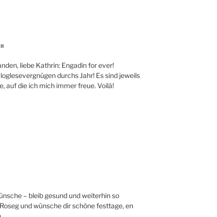
HR
nden, liebe Kathrin: Engadin for ever!
loglesevergnügen durchs Jahr! Es sind jeweils
auf die ich mich immer freue. Voilà!
wünsche – bleib gesund und weiterhin so
al Roseg und wünsche dir schöne festtage, en
n