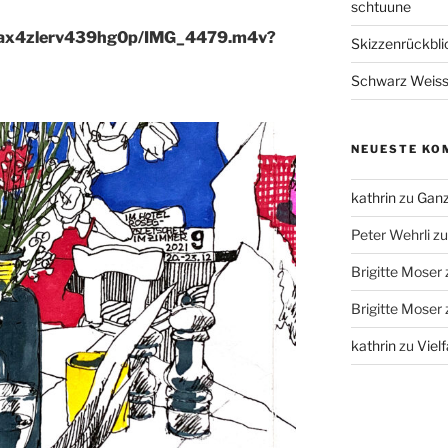
schtuune
/ax4zlerv439hg0p/IMG_4479.m4v?
Skizzenrückbl
Schwarz Weis
NEUESTE KO
kathrin
zu
Ganz
Peter Wehrli
z
Brigitte Moser
Brigitte Moser
kathrin
zu
Vielf