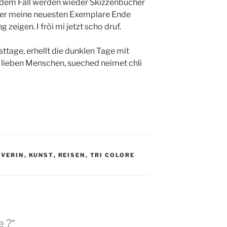
edem Fall werden wieder Skizzenbücher
cher meine neuesten Exemplare Ende
 zeigen. I fröi mi jetzt scho druf.
tage, erhellt die dunklen Tage mit
 lieben Menschen, sueched neimet chli
EVERIN
,
KUNST
,
REISEN
,
TRI COLORE
e ?“