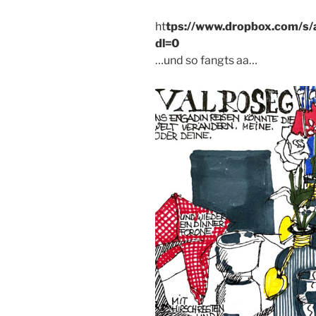
ht
tps://www.dropbox.com/s
dl=0
…und so fangts aa…