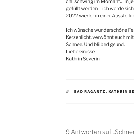
chli schwirig im Momänt… In j
gefüllt werden – ich werde si
2022 wieder in einer Ausstellung
Ich wünsche wunderschöne Fest
Kerzenlicht, verwöhnt euch mit
Schnee. Und bliibed gsund.
Liebe Grüsse
Kathrin Severin
SCHLAGWÖRTER
BAD RAGARTZ
,
KATHRIN S
9 Antworten auf „Schne