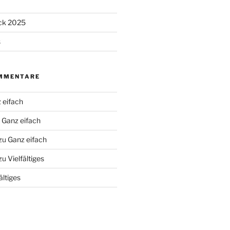
ick 2025
s
MMENTARE
 eifach
u
Ganz eifach
zu
Ganz eifach
zu
Vielfältiges
ältiges