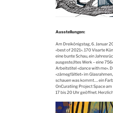
Ausstellungen:
Am Dreikönigstag, 6. Januar 20
«best of 2021». 170 Visarte Kün
eine bunte Schau, ein Jahresrüc
ausgeste,lltes Werk – eine 75
Arbeitstitel «dance with me». D
«zämegfältlet» im Glasrahmen
schauen was kommt…. ein Farbe
OnCuratiing Project Space am S
17 bis 20 Uhr geöffnet. Herzli