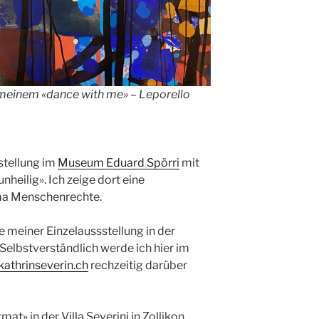
 meinem «dance with me» – Leporello
sstellung im
Museum Eduard Spörri
mit
nheilig». Ich zeige dort eine
ma Menschenrechte.
 meiner Einzelaussstellung in der
Selbstverständlich werde ich hier im
kathrinseverin.ch
rechzeitig darüber
at» in der Villa Severini in Zollikon