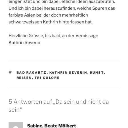
eingenistet und bin dabei, etliche Ideen auszubrüten.
Und ich bin dabei herauszufinden, welche Spuren das
farbige Asien bei der doch mehrheitlich
schwarzweissen Kathrin hinterlassen hat.
Herzliche Grüsse, bis bald, an der Vernissage
Kathrin Severin
SCHLAGWÖRTER
BAD RAGARTZ
,
KATHRIN SEVERIN
,
KUNST
,
REISEN
,
TRI COLORE
5 Antworten auf „Da sein und nicht da
sein“
Sabine, Beate Mölbert