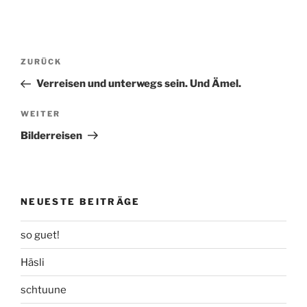
Beitragsnavigation
Vorheriger
ZURÜCK
Beitrag
Verreisen und unterwegs sein. Und Ämel.
Nächster
WEITER
Beitrag
Bilderreisen
NEUESTE BEITRÄGE
so guet!
Häsli
schtuune