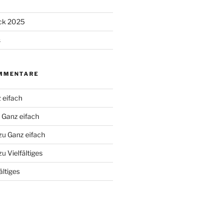
ick 2025
s
MMENTARE
 eifach
u
Ganz eifach
zu
Ganz eifach
zu
Vielfältiges
ältiges