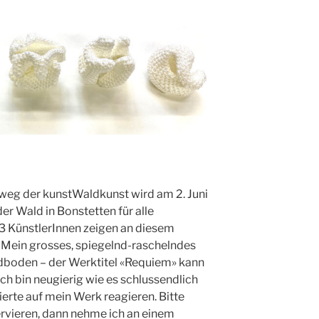
tweg der kunstWaldkunst wird am 2. Juni
der Wald in Bonstetten für alle
13 KünstlerInnen zeigen an diesem
 Mein grosses, spiegelnd-raschelndes
boden – der Werktitel «Requiem» kann
 Ich bin neugierig wie es schlussendlich
ierte auf mein Werk reagieren. Bitte
ervieren, dann nehme ich an einem