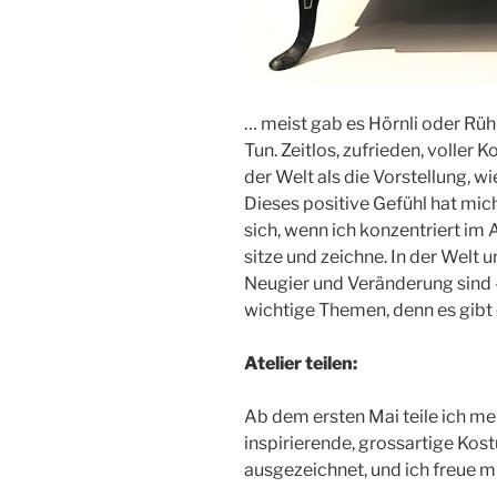
… meist gab es Hörnli oder Rüh
Tun. Zeitlos, zufrieden, voller 
der Welt als die Vorstellung, w
Dieses positive Gefühl hat mic
sich, wenn ich konzentriert im 
sitze und zeichne. In der Welt u
Neugier und Veränderung sind 
wichtige Themen, denn es gibt 
Atelier teilen:
Ab dem ersten Mai teile ich mein
inspirierende, grossartige Kos
ausgezeichnet, und ich freue m