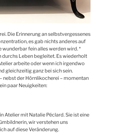
rei. Die Erinnerung an selbstvergessenes
Konzentration, es gab nichts anderes auf
ie wunderbar fein alles werden wird. *
h durchs Leben begleitet. Es wiederholt
Atelier arbeite oder wenn ich irgendwo
nd gleichzeitig ganz bei sich sein.
– nebst der Hörnlikocherei – momentan
ein paar Neuigkeiten:
 Atelier mit Natalie Péclard. Sie ist eine
tümbildnerin, wir verstehen uns
ich auf diese Veränderung.