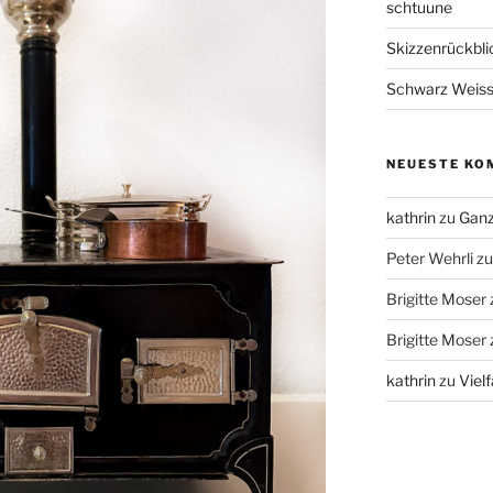
schtuune
Skizzenrückbl
Schwarz Weis
NEUESTE KO
kathrin
zu
Ganz
Peter Wehrli
z
Brigitte Moser
Brigitte Moser
kathrin
zu
Vielf