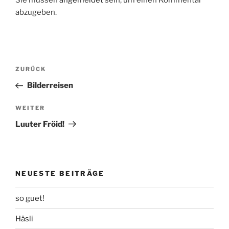
Sie müssen
angemeldet
sein, um einen Kommentar
abzugeben.
Beitragsnavigation
Vorheriger
ZURÜCK
Beitrag
Bilderreisen
Nächster
WEITER
Beitrag
Luuter Fröid!
NEUESTE BEITRÄGE
so guet!
Häsli